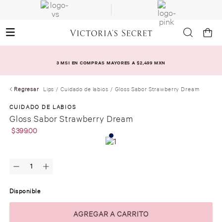
3 MSI EN COMPRAS MAYORES A $2,499 MXN
Regresar
Lips
Cuidado de labios
Gloss Sabor Strawberry Dream
CUIDADO DE LABIOS
Gloss Sabor Strawberry Dream
$
399
.
00
Disponible