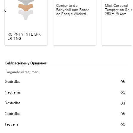
Conjunto de
Mist Corporal
Babydoll con Borde
Temptation Shi
de Encaje Wicked
250ml/8.4oz
RC PNTY INTL 5PK
LR TNG
Cargando el resumen…
5 estrellas
0%
4 estrellas
0%
3 estrellas
0%
2 estrellas
0%
1 estrella
0%