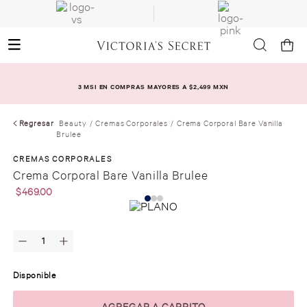
3 MSI EN COMPRAS MAYORES A $2,499 MXN
Regresar
Beauty
Cremas Corporales
Crema Corporal Bare Vanilla
Brulee
CREMAS CORPORALES
Crema Corporal Bare Vanilla Brulee
$
469
.
00
Disponible