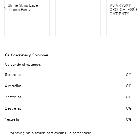
Shine Strap Lace
VS VRYSXY
Thong Panty
CROTCHLESS 
OVT PNTY
Cargando el resumen…
5 estrellas
0%
4 estrellas
0%
3 estrellas
0%
2 estrellas
0%
1 estrella
0%
Por favor, inicia sesión para escribir un comentario.