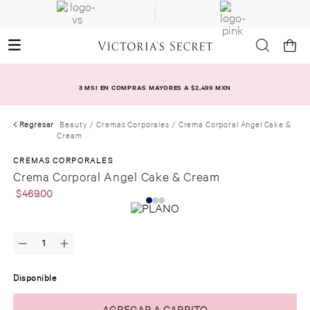
3 MSI EN COMPRAS MAYORES A $2,499 MXN
Regresar
Beauty
Cremas Corporales
Crema Corporal Angel Cake &
Cream
CREMAS CORPORALES
Crema Corporal Angel Cake & Cream
$
469
.
00
Disponible