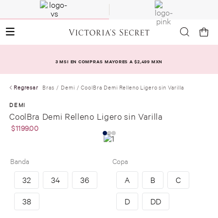
3 MSI EN COMPRAS MAYORES A $2,499 MXN
Regresar
Bras
Demi
CoolBra Demi Relleno Ligero sin Varilla
DEMI
CoolBra Demi Relleno Ligero sin Varilla
$
1199
.
00
Banda
Copa
32
34
36
A
B
C
38
D
DD