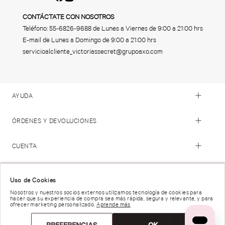
CONTÁCTATE CON NOSOTROS
Teléfono:
55-6826-9688
de Lunes a Viernes de 9:00 a 21:00 hrs
E-mail de Lunes a Domingo de 9:00 a 21:00 hrs
servicioalcliente_victoriassecret@grupoaxo.com
AYUDA
ÓRDENES Y DEVOLUCIONES
CUENTA
© 2023 Victoria's Secret. Todos los Derechos Reservados
Uso de Cookies
Nosotros y nuestros socios externos utilizamos tecnología de cookies para
hacer que su experiencia de compra sea más rápida, segura y relevante, y para
Términos de Uso |
Privacidad y Seguridad |
ofrecer marketing personalizado.
Aprende más
Reportar una Vulnerabilidad |
Derechos de Privacidad |
Preferencias de anuncios |
PREFERENCIAS
OK