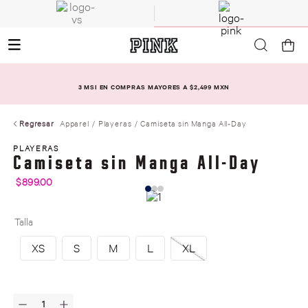
3 MSI EN COMPRAS MAYORES A $2,499 MXN
Regresar
Apparel
Playeras
Camiseta sin Manga All-Day
PLAYERAS
Camiseta sin Manga All-Day
$
899
.
00
Talla
XS
S
M
L
XL