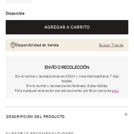
Disponible
Disponibilidad en tienda
Buscar Tienda
ENVÍO O RECOLECCIÓN.
Envío normal y recolecciones en CDMX y Area metropolitana: 7 días
hábiles.
Envío normal y recolecciones foráneas: 9 días hábiles
Para cualquier aclaración con devoluciones, por favor consulta
aquí
.
DESCRIPCIÓN DEL PRODUCTO
NUESTRAS RECOMENDACIONES