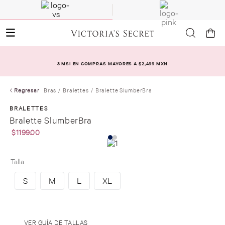
3 MSI EN COMPRAS MAYORES A $2,499 MXN
Regresar
Bras
Bralettes
Bralette SlumberBra
BRALETTES
Bralette SlumberBra
$
1199
.
00
Talla
S
M
L
XL
.
VER GUÍA DE TALLAS