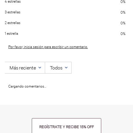
4 estrellas
0%
3 estrellas
0%
2 estrellas
0%
1 estrella
0%
Por favor, inicia sesión para escribir un comentario.
Más reciente
Todos
Cargando comentarios…
REGÍSTRATE Y RECIBE 15% OFF