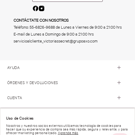
CONTÁCTATE CON NOSOTROS
Teléfono:
55-6826-9688
de Lunes a Viernes de 9:00 a 21:00 hrs
E-mail de Lunes a Domingo de 9:00 a 21:00 hrs
servicioalcliente_victoriassecret@grupoaxo.com
AYUDA
ÓRDENES Y DEVOLUCIONES
CUENTA
© 2023 Victoria's Secret. Todos los Derechos Reservados
Uso de Cookies
Nosotros y nuestros socios externos utilizamos tecnología de cookies para
hacer que su experiencia de compra sea más rápida, segura y relevante, y para
Términos de Uso |
Privacidad y Seguridad |
ofrecer marketing personalizado.
Aprende más