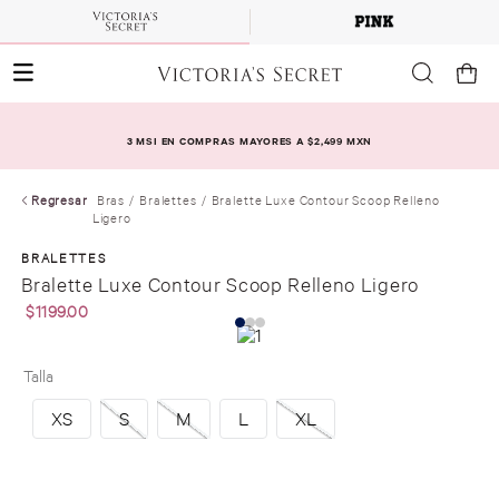
3 MSI EN COMPRAS MAYORES A $2,499 MXN
Regresar
Bras
Bralettes
Bralette Luxe Contour Scoop Relleno
Ligero
BRALETTES
Bralette Luxe Contour Scoop Relleno Ligero
$
1199
.
00
Talla
XS
S
M
L
XL