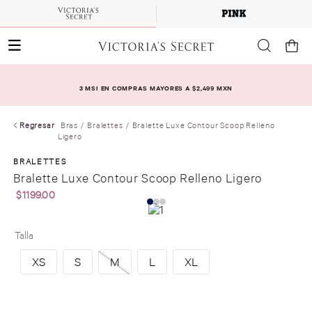
3 MSI EN COMPRAS MAYORES A $2,499 MXN
Regresar
Bras
Bralettes
Bralette Luxe Contour Scoop Relleno
Ligero
BRALETTES
Bralette Luxe Contour Scoop Relleno Ligero
$
1199
.
00
Talla
XS
S
M
L
XL