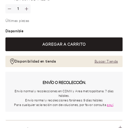
Últimas piezas
Disponible
Disponibilidad en tienda
Buscar Tienda
ENVÍO O RECOLECCIÓN.
Envío normal y recolecciones en CDMX y Area metropolitana: 7 días
hábiles.
Envío normal y recolecciones foráneas: 9 días hábiles
Para cualquier aclaración con devoluciones, por favor consulta
aquí
.