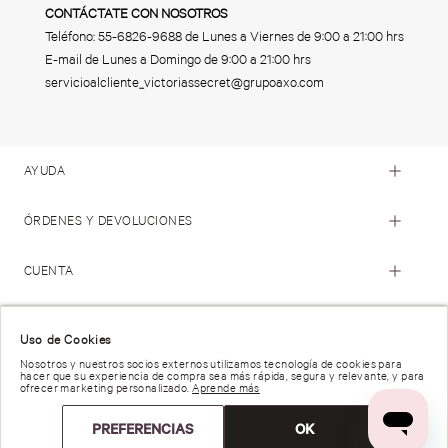
CONTÁCTATE CON NOSOTROS
Teléfono:
55-6826-9688
de Lunes a Viernes de 9:00 a 21:00 hrs
E-mail de Lunes a Domingo de 9:00 a 21:00 hrs
servicioalcliente_victoriassecret@grupoaxo.com
AYUDA
ÓRDENES Y DEVOLUCIONES
CUENTA
© 2023 Victoria's Secret. Todos los Derechos Reservados
Uso de Cookies
Nosotros y nuestros socios externos utilizamos tecnología de cookies para
hacer que su experiencia de compra sea más rápida, segura y relevante, y para
Términos de Uso |
Privacidad y Seguridad |
ofrecer marketing personalizado.
Aprende más
Reportar una Vulnerabilidad |
Derechos de Privacidad |
Preferencias de anuncios |
PREFERENCIAS
OK
Trabaja con Nosotros |
Cátalogo de producto