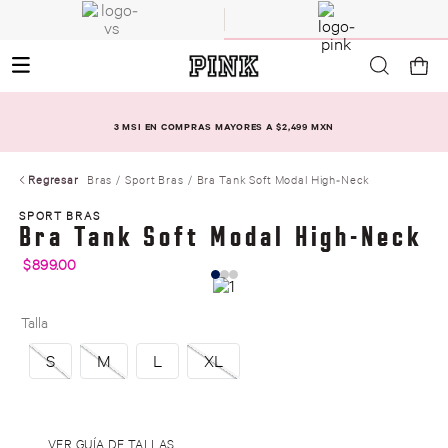
3 MSI EN COMPRAS MAYORES A $2,499 MXN
Regresar
Bras
Sport Bras
Bra Tank Soft Modal High-Neck
SPORT BRAS
Bra Tank Soft Modal High-Neck
$
899
.
00
Talla
S
M
L
XL
.
VER GUÍA DE TALLAS