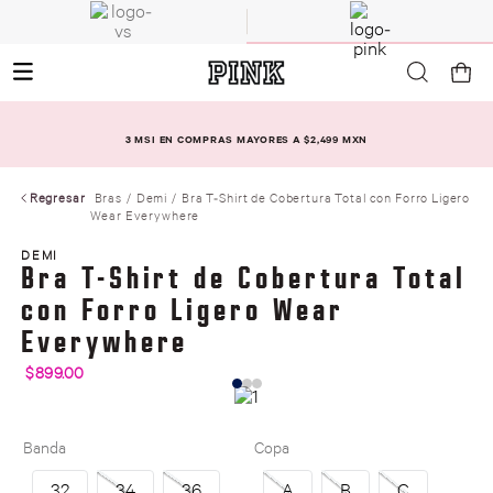
3 MSI EN COMPRAS MAYORES A $2,499 MXN
Regresar
Bras
Demi
Bra T-Shirt de Cobertura Total con Forro Ligero
Wear Everywhere
DEMI
Bra T-Shirt de Cobertura Total
con Forro Ligero Wear
Everywhere
$
899
.
00
Banda
Copa
32
34
36
A
B
C