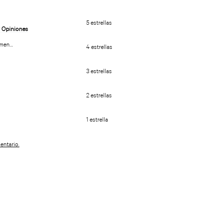
5 estrellas
umen…
4 estrellas
3 estrellas
2 estrellas
1 estrella
entario.