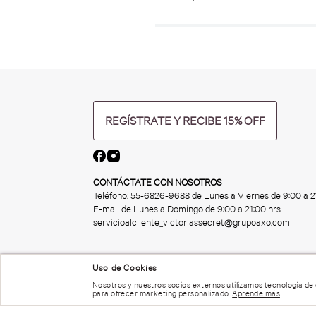
REGÍSTRATE Y RECIBE 15% OFF
CONTÁCTATE CON NOSOTROS
Teléfono:
55-6826-9688
de Lunes a Viernes de 9:00 a 2
E-mail de Lunes a Domingo de 9:00 a 21:00 hrs
servicioalcliente_victoriassecret@grupoaxo.com
Uso de Cookies
Nosotros y nuestros socios externos utilizamos tecnología de
para ofrecer marketing personalizado.
Aprende más
© 2023 Victoria's Secret. Todos los Derechos Reservados
Términos de Uso |
Privacidad y Seguridad |
Reportar una Vulnerabilidad |
Der