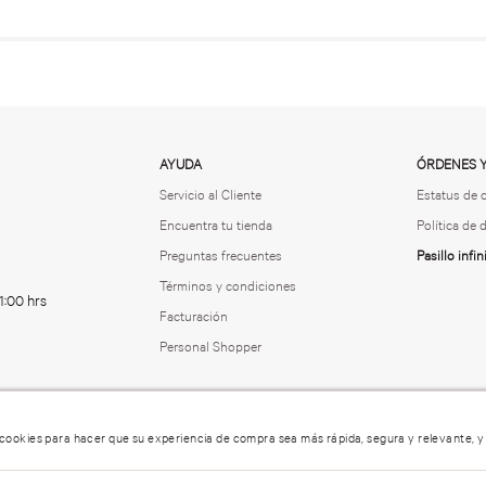
AYUDA
ÓRDENES 
Servicio al Cliente
Estatus de 
Encuentra tu tienda
Política de
Preguntas frecuentes
Pasillo infin
Términos y condiciones
1:00 hrs
Facturación
Personal Shopper
 cookies para hacer que su experiencia de compra sea más rápida, segura y relevante, y
echos de Privacidad