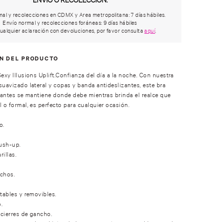
al y recolecciones en CDMX y Area metropolitana: 7 días hábiles.
Envío normal y recolecciones foráneas: 9 días hábiles
ualquier aclaración con devoluciones, por favor consulta
aquí
.
ÓN DEL PRODUCTO
Sexy Illusions Uplift.Confianza del día a la noche. Con nuestra
suavizado lateral y copas y banda antideslizantes, este bra
irantes se mantiene donde debe mientras brinda el realce que
l o formal, es perfecto para cualquier ocasión.
o.
ush-up.
illas.
nchos.
stables y removibles.
.
 cierres de gancho.