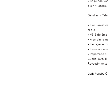
• Se puede usa
o sin tirantes.
Detalles y Tela
• Exclusivas c
el día.
• VS Side Smoo
• Alas sin rem
• Herrajes en V
• Lavado a ma
• Importado..C
Cuello: 60% E
Revestimiento
COMPOSICI