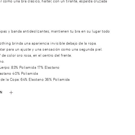
r como una bra clásico, halter, con un tirante, espalda cruzada
.
opas y banda antideslizantes, mantienen tu bra en su lugar todo
thing brinda una apariencia invisible debajo de la ropa.
atar para un ajuste y una sensación como una segunda piel.
 de color oro rosa, en el centro del frente.
no.
uerpo: 83% Poliamida 17% Elastano
lastano 40% Poliamida
 de la Copa: 64% Elastano 36% Poliamida
ÓN