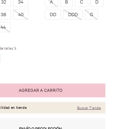
32
34
A
B
C
D
38
40
DD
DDD
G
44
de tallas
ilidad en tienda
Buscar Tienda
ENVÍO O RECOLECCIÓN.