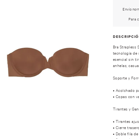
Envío norm
Para c
DESCRIPCI
Bra Strapless 
tecnología de 
esencial sin t
anhelas; casua
Soporte y Forr
• Acolchado p
• Copas con var
Tirantes y Ga
• Tirantes aju
• Cierre trasero
• Doble fila de