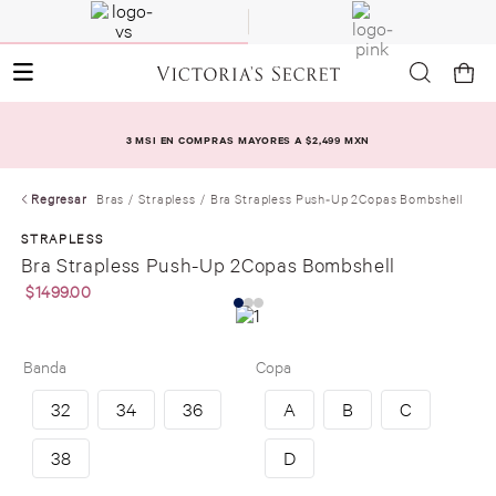
3 MSI EN COMPRAS MAYORES A $2,499 MXN
Regresar
Bras
Strapless
Bra Strapless Push-Up 2Copas Bombshell
STRAPLESS
Bra Strapless Push-Up 2Copas Bombshell
$
1499
.
00
Banda
Copa
32
34
36
A
B
C
38
D