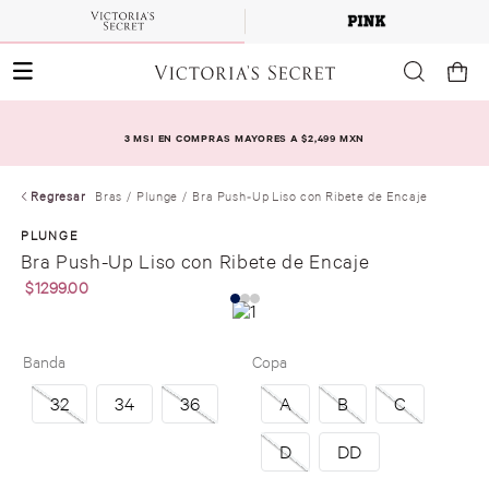
3 MSI EN COMPRAS MAYORES A $2,499 MXN
Regresar
Bras
Plunge
Bra Push-Up Liso con Ribete de Encaje
PLUNGE
Bra Push-Up Liso con Ribete de Encaje
$
1299
.
00
Banda
Copa
32
34
36
A
B
C
D
DD