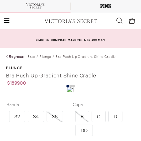
3 MSI EN COMPRAS MAYORES A $2,499 MXN
Regresar
Bras
Plunge
Bra Push Up Gradient Shine Cradle
PLUNGE
Bra Push Up Gradient Shine Cradle
$
1899
.
00
Banda
Copa
32
34
36
B
C
D
DD