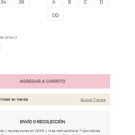
34
36
A
B
C
D
DD
de tallas
ilidad en tienda
Buscar Tienda
ENVÍO O RECOLECCIÓN.
al y recolecciones en CDMX y Area metropolitana: 7 días hábiles.