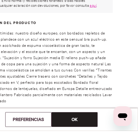
Envío normal y recolecciones foráneas: 9 días hábiles
ualquier aclaración con devoluciones, por favor consulta
aquí
.
ÓN DEL PRODUCTO
 tímidas: nuestro diseño europeo, con bordados repletos de
esplandece con un azul eléctrico en este sensual bra push-up.
 acolchado de espuma viscoelástica de gran tacto, te
 elevación y el escote que te encantan, con un aspecto y un
s. *Sujeción y forro Sujeción media El relleno push-up añade
a de copa para una sujeción y una forma de aspecto natural Las
a viscoelástica se amoldan a tus curvas Con varillas *Tirantes
ntes ajustables Cierre trasero con corchetes *Detalles y Tejido
iado en V, perfecto para tops escotados Bordado floral
adornos de lentejuelas, diseñado en Europa Detalle entrecruzado
elantero Fabricado parcialmente con materiales reciclados Lavar
tado
ÓN
PREFERENCIAS
OK