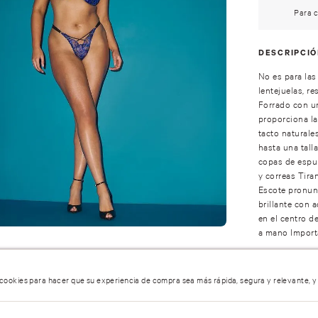
Para c
DESCRIPCI
No es para las
lentejuelas, r
Forrado con un
proporciona la
tacto naturale
hasta una tall
copas de espum
y correas Tira
Escote pronunc
brillante con 
en el centro d
a mano Impor
COMPOSICI
 cookies para hacer que su experiencia de compra sea más rápida, segura y relevante, y