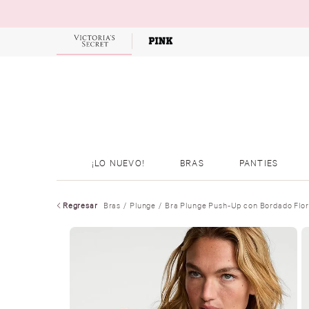
OFERTAS
¡LO NUEVO!
BRAS
PANTIES
Regresar
Bras
Plunge
Bra Plunge Push-Up con Bordado Flora