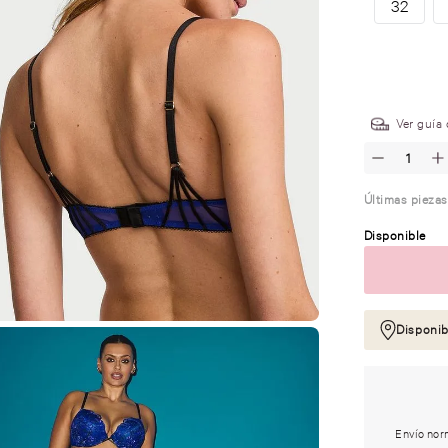
32
.
Ver guía 
Últimas piezas
Disponible
Disponib
Envío norm