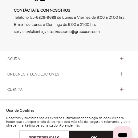
CONTÁCTATE CON NOSOTROS
Teléfono:
55-6826-9688
de Lunes a Viernes de 9:00 a 21:00 hrs
E-mail de Lunes a Domingo de 9:00 a 21:00 hrs
servicioalcliente_victoriassecret@grupoaxo.com
AYUDA
ÓRDENES Y DEVOLUCIONES
CUENTA
© 2023 Victoria's Secret. Todos los Derechos Reservados
Uso de Cookies
Nosotros y nuestros socios externos utilizamos tecnología de cookies para
hacer que su experiencia de compra sea más rápida, segura y relevante, y para
Términos de Uso |
Privacidad y Seguridad |
ofrecer marketing personalizado.
Aprende más
Reportar una Vulnerabilidad |
Derechos de Privacidad |
Preferencias de anuncios |
PREFERENCIAS
OK