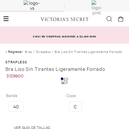
3 MSI EN COMPRAS MAYORES A $2,499 MXN
Regresar
Bras
Strapless
Bra Liso Sin Tirantes Ligeramente Forrado
STRAPLESS
Bra Liso Sin Tirantes Ligeramente Forrado
$
1299
.
00
Banda
Copa
40
C
.
VER GUÍA DE TALLAS