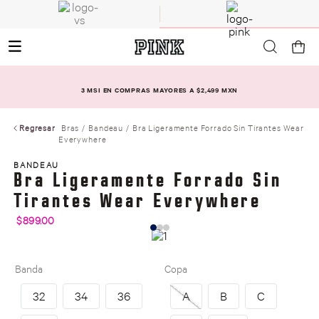
3 MSI EN COMPRAS MAYORES A $2,499 MXN
Regresar
Bras
Bandeau
Bra Ligeramente Forrado Sin Tirantes Wear
Everywhere
BANDEAU
Bra Ligeramente Forrado Sin
Tirantes Wear Everywhere
$
899
.
00
Banda
Copa
32
34
36
A
B
C