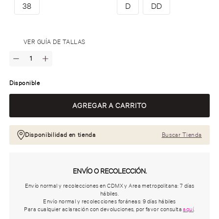
38
D
DD
.
VER GUÍA DE TALLAS
Disponible
Disponibilidad en tienda
Buscar Tienda
ENVÍO O RECOLECCIÓN.
Envío normal y recolecciones en CDMX y Area metropolitana: 7 días
hábiles.
Envío normal y recolecciones foráneas: 9 días hábiles
Para cualquier aclaración con devoluciones, por favor consulta
aquí
.