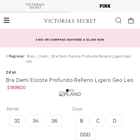
3 MSI EN COMPRAS MAYORES A $2,499 MXN
Regresar
Bras
Demi
Bra Demi Escote Profundo Relleno Ligero Geo
Leo
DEMI
Bra Demi Escote Profundo Relleno Ligero Geo Leo
$
1899
.
00
Banda
Copa
32
34
36
B
C
D
DDD