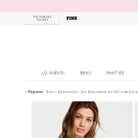
OFERTAS
¡LO NUEVO!
BRAS
PANTIES
Regresar
Bras
Balconette
Bra Balconette Sin Forro de Enc