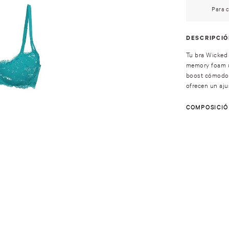
Para c
DESCRIPCI
Tu bra Wicked 
memory foam ul
boost cómodo s
ofrecen un aju
COMPOSICI