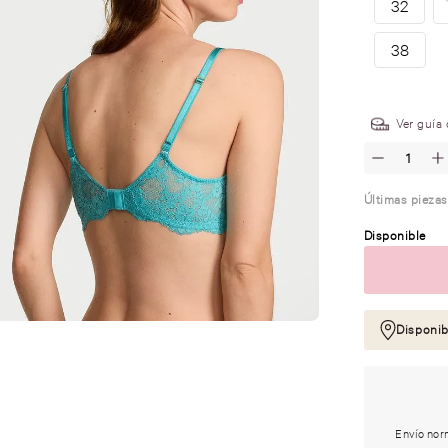
32
38
.
Ver guía 
Últimas piezas
Disponible
Disponib
Envío norm