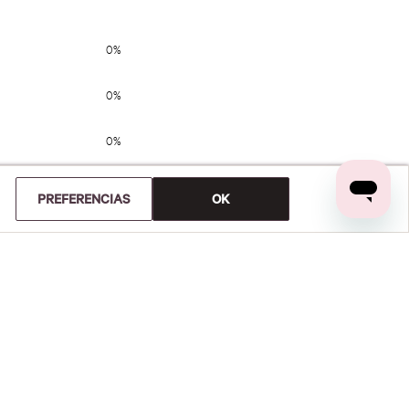
PREFERENCIAS
OK
Crema Corporal Velvet Petals
Mist Corporal Velvet Petals
236 ml/8 oz.
Brulee
0%
0%