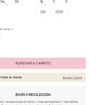
34
36
B
C
D
DD
DDD
de tallas
ilidad en tienda
Buscar Tienda
ENVÍO O RECOLECCIÓN.
al y recolecciones en CDMX y Area metropolitana: 7 días hábiles.