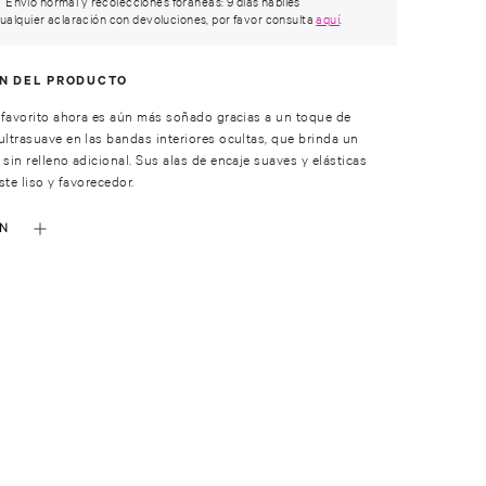
Envío normal y recolecciones foráneas: 9 días hábiles
ualquier aclaración con devoluciones, por favor consulta
aquí
.
ÓN DEL PRODUCTO
favorito ahora es aún más soñado gracias a un toque de
trasuave en las bandas interiores ocultas, que brinda un
in relleno adicional. Sus alas de encaje suaves y elásticas
ste liso y favorecedor.
ÓN