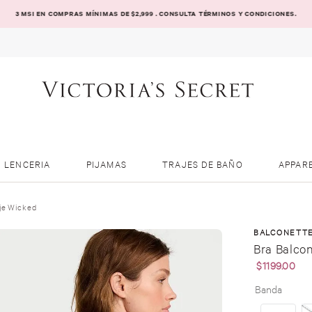
3 MSI EN COMPRAS MÍNIMAS DE $2,999 . CONSULTA TÉRMINOS Y CONDICIONES.
LENCERIA
PIJAMAS
TRAJES DE BAÑO
APPAR
aje Wicked
BALCONETT
Bra Balco
$
1199
.
00
Banda