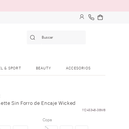
Buscar
EL & SPORT
BEAUTY
ACCESORIOS
E
nette Sin Forro de Encaje Wicked
11245348-38M8
Copa