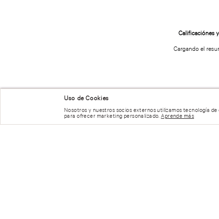
Uso de Cookies
Nosotros y nuestros socios externos utilizamos tecnología de
Panty Tanga Lace Keyhole
Panty Tanga de Algodón con
para ofrecer marketing personalizado.
Aprende más
Pierna Alta y Logo Brillante
Cargando el res