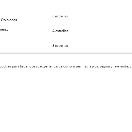
 cookies para hacer que su experiencia de compra sea más rápida, segura y relevante, y
Mist Corporal Rush
Mist Corporal Amber Romance
5 estrellas
umen…
4 estrellas