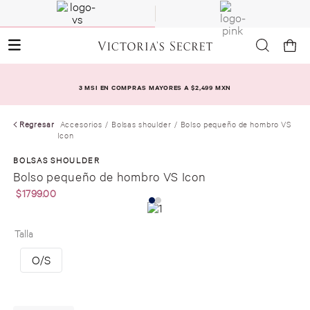
3 MSI EN COMPRAS MAYORES A $2,499 MXN
Regresar
Accesorios
Bolsas shoulder
Bolso pequeño de hombro VS
Icon
BOLSAS SHOULDER
Bolso pequeño de hombro VS Icon
$
1799
.
00
Talla
O/S