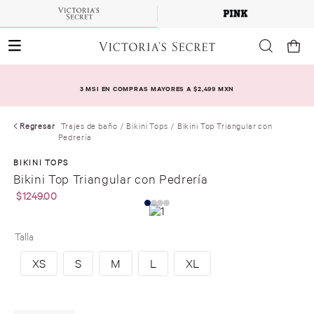
3 MSI EN COMPRAS MAYORES A $2,499 MXN
Regresar
Trajes de baño
Bikini Tops
Bikini Top Triangular con
Pedrería
BIKINI TOPS
Bikini Top Triangular con Pedrería
$
1249
.
00
Talla
XS
S
M
L
XL