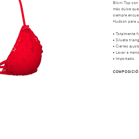
Bikini Top con 
más dulce que 
siempre encuen
Hudson para u
• Totalmente f
• Silueta triang
• Cierres ajust
• Lavar a mano
• Importado.
COMPOSICI