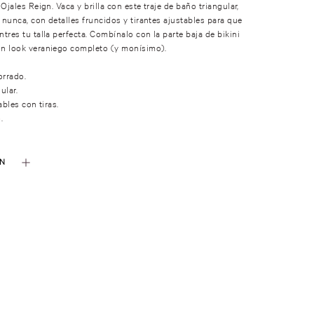
Ojales Reign. Vaca y brilla con este traje de baño triangular,
nunca, con detalles fruncidos y tirantes ajustables para que
tres tu talla perfecta. Combínalo con la parte baja de bikini
n look veraniego completo (y monísimo).
orrado.
ular.
ables con tiras.
.
ÓN