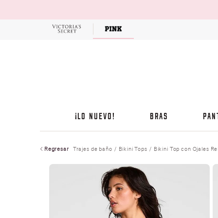
OFERTAS
¡LO NUEVO!
BRAS
PAN
Regresar
Trajes de baño
Bikini Tops
Bikini Top con Ojales Re