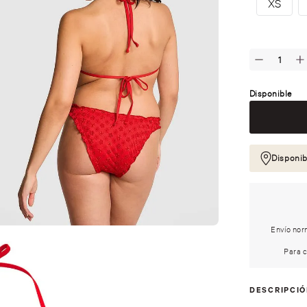
XS
Disponible
Disponib
Envío norm
Para c
DESCRIPCI