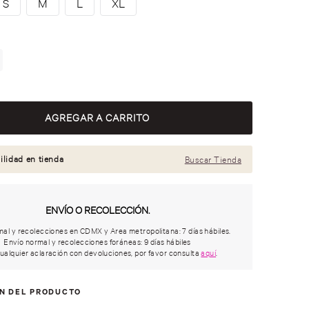
S
M
L
XL
ilidad en tienda
Buscar Tienda
ENVÍO O RECOLECCIÓN.
al y recolecciones en CDMX y Area metropolitana: 7 días hábiles.
Envío normal y recolecciones foráneas: 9 días hábiles
ualquier aclaración con devoluciones, por favor consulta
aquí
.
ÓN DEL PRODUCTO