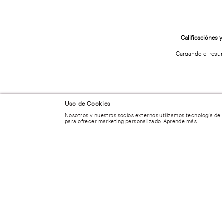
Cargando el res
Uso de Cookies
Nosotros y nuestros socios externos utilizamos tecnología de
para ofrecer marketing personalizado.
Aprende más
Por favor, inicia sesión para escribir un com
Más reciente
Todos