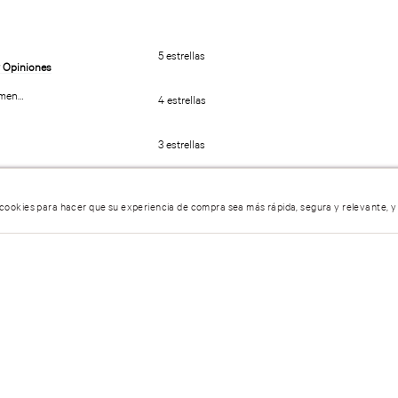
5 estrellas
umen…
4 estrellas
3 estrellas
2 estrellas
 cookies para hacer que su experiencia de compra sea más rápida, segura y relevante, y
1 estrella
entario.