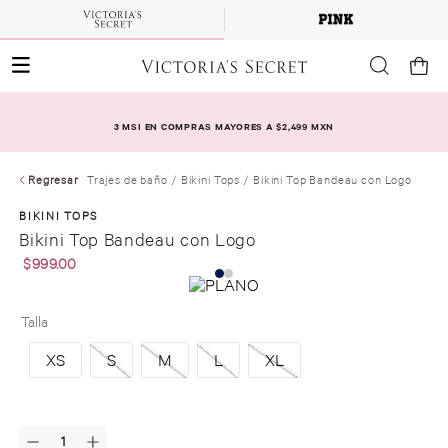
3 MSI EN COMPRAS MAYORES A $2,499 MXN
Regresar
Trajes de baño
Bikini Tops
Bikini Top Bandeau con Logo
BIKINI TOPS
Bikini Top Bandeau con Logo
$
999
.
00
Talla
XS
S
M
L
XL