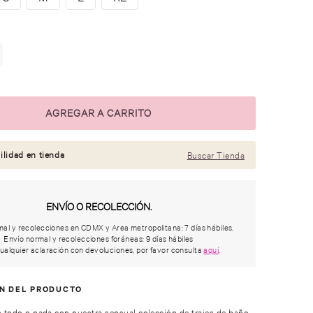
ilidad en tienda
Buscar Tienda
ENVÍO O RECOLECCIÓN.
al y recolecciones en CDMX y Area metropolitana: 7 días hábiles.
Envío normal y recolecciones foráneas: 9 días hábiles
ualquier aclaración con devoluciones, por favor consulta
aquí
.
ÓN DEL PRODUCTO
s todo o nada con nuestra sensual colección de trajes de baño