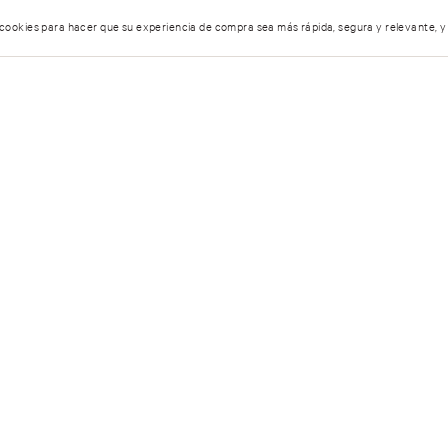
 cookies para hacer que su experiencia de compra sea más rápida, segura y relevante, y
AYUDA
ÓRDENES 
Servicio al Cliente
Estatus de 
Encuentra tu tienda
Política de
Preguntas frecuentes
Pasillo infin
Términos y condiciones
1:00 hrs
Facturación
Personal Shopper