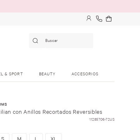
Buscar
EL & SPORT
BEAUTY
ACCESORIOS
OMS
zilian con Anillos Recortados Reversibles
11285706-72US
S
M
L
XL