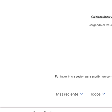
Cargando el res
Por favor, inicia sesión para escribir un com
Más reciente
Todos
No hay comentarios.