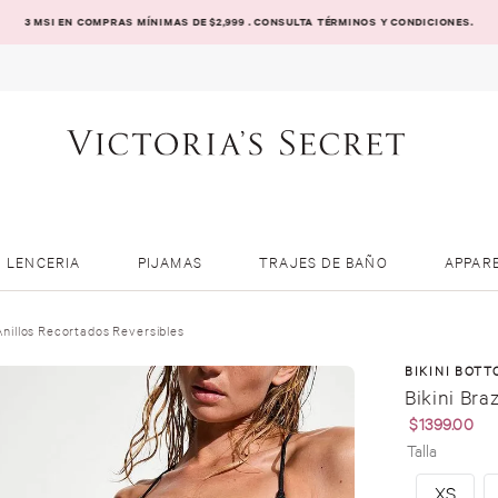
3 MSI EN COMPRAS MÍNIMAS DE $2,999 . CONSULTA TÉRMINOS Y CONDICIONES.
LENCERIA
PIJAMAS
TRAJES DE BAÑO
APPAR
 Anillos Recortados Reversibles
BIKINI BOTT
Bikini Bra
$
1399
.
00
Talla
XS