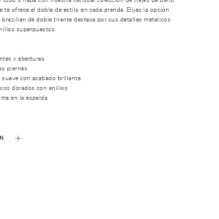
e te ofrece el doble de estilo en cada prenda. Elijas la opción
e brazilian de doble tirante destaca por sus detalles metálicos
nillos superpuestos.
ntes y aberturas
as piernas
 suave con acabado brillante
icos dorados con anillos
ima en la espalda
ÓN