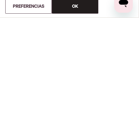
PREFERENCIAS
OK
Y DEVOLUCIONES
CUENTA
orden
Tu cuenta
 devolución
Suscríbete a nuestro Newsletter
ito