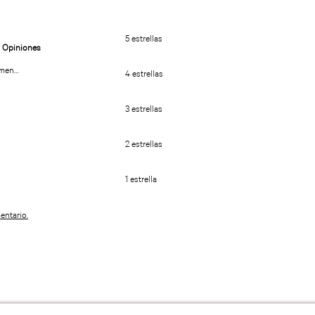
5 estrellas
umen…
4 estrellas
3 estrellas
2 estrellas
1 estrella
entario.