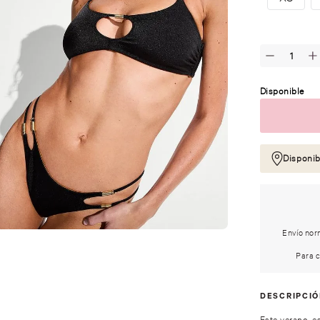
Disponible
Disponib
Envío norm
Para c
DESCRIPCI
Este verano, e