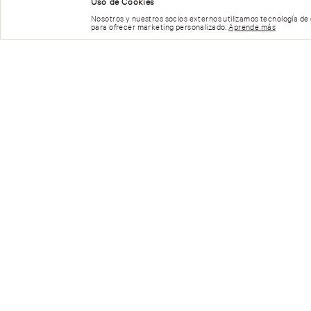
Uso de Cookies
Nosotros y nuestros socios externos utilizamos tecnología de
para ofrecer marketing personalizado.
Aprende más
REGÍSTRATE Y RECIBE 15% OFF
CONTÁCTATE CON NOSOTROS
Teléfono:
55-6826-9688
de Lunes a Viernes de 9:00 a 2
E-mail de Lunes a Domingo de 9:00 a 21:00 hrs
servicioalcliente_victoriassecret@grupoaxo.com
© 2023 Victoria's Secret. Todos los Derechos Reservados