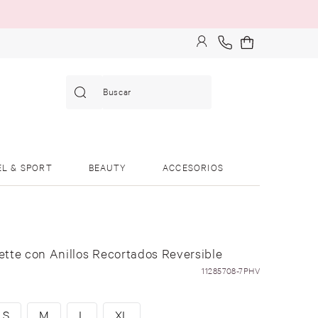
Buscar
EL & SPORT
BEAUTY
ACCESORIOS
lette con Anillos Recortados Reversible
11285708-7PHV
S
M
L
XL