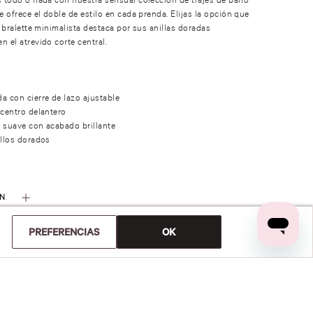
e ofrece el doble de estilo en cada prenda. Elijas la opción que
p bralette minimalista destaca por sus anillas doradas
n el atrevido corte central.
a con cierre de lazo ajustable
 centro delantero
 suave con acabado brillante
illos dorados
ÓN
PREFERENCIAS
OK