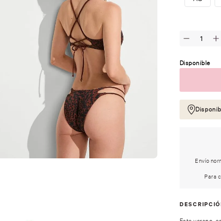
Disponible
Disponib
Envío norm
Para c
DESCRIPCI
Este verano, e