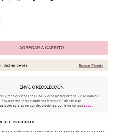
ilidad en tienda
Buscar Tienda
ENVÍO O RECOLECCIÓN.
al y recolecciones en CDMX y Area metropolitana: 7 días hábiles.
Envío normal y recolecciones foráneas: 9 días hábiles
ualquier aclaración con devoluciones, por favor consulta
aquí
.
ÓN DEL PRODUCTO
s todo o nada con nuestra sensual colección de trajes de baño