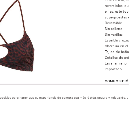
reversibles, qu
elijas, este to
superpuestas e
Reversible
Sin relleno
Sin varillas
Espalda cruzad
Abertura en el
Tejido de baño
Detalles de an
Lavar a mano
Importado
COMPOSICI
 cookies para hacer que su experiencia de compra sea más rápida, segura y relevante, y