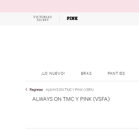
OFERTAS
¡LO NUEVO!
BRAS
PANTIES
ALWAYS ON TMC Y PINK (VSFA)
ALWAYS ON TMC Y PINK (VSFA)