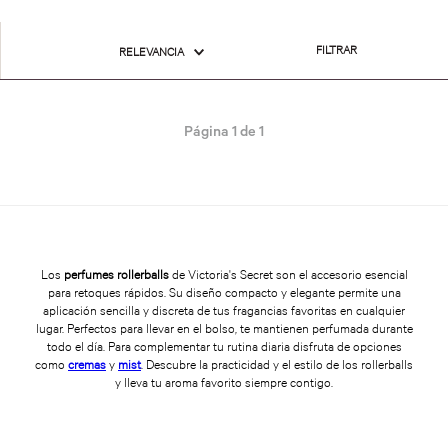
FILTRAR
RELEVANCIA
Página
1
de
1
Los
perfumes rollerballs
de Victoria's Secret son el accesorio esencial
para retoques rápidos. Su diseño compacto y elegante permite una
aplicación sencilla y discreta de tus fragancias favoritas en cualquier
lugar. Perfectos para llevar en el bolso, te mantienen perfumada durante
todo el día. Para complementar tu rutina diaria disfruta de opciones
como
cremas
y
mist
. Descubre la practicidad y el estilo de los rollerballs
y lleva tu aroma favorito siempre contigo.