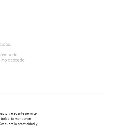
cidos.
 búsqueda.
mino deseado.
pacto y elegante permite
l bolso, te mantienen
 Descubre la practicidad y