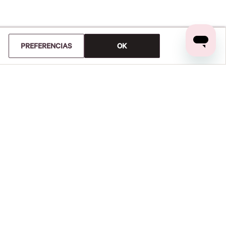
PREFERENCIAS
OK
Y DEVOLUCIONES
CUENTA
orden
Tu cuenta
 devolución
Suscríbete a nuestro Newsletter
ito