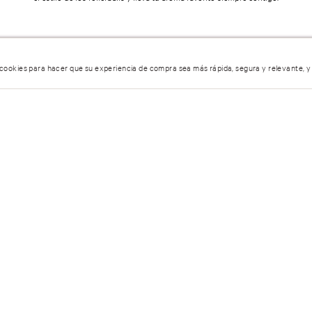
 cookies para hacer que su experiencia de compra sea más rápida, segura y relevante, y
AYUDA
ÓRDENES 
Servicio al Cliente
Estatus de 
Encuentra tu tienda
Política de
Preguntas frecuentes
Pasillo infin
Términos y condiciones
1:00 hrs
Facturación
Personal Shopper
echos de Privacidad