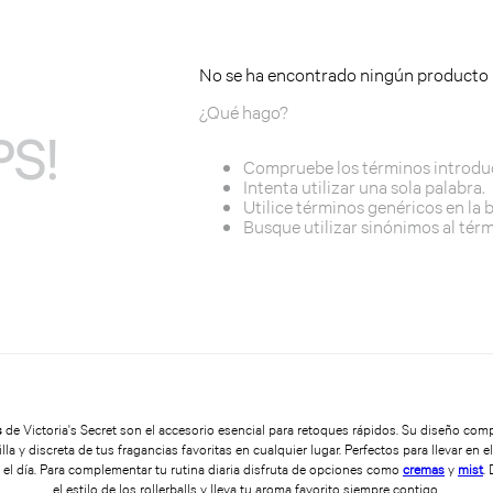
No se ha encontrado ningún producto
¿Qué hago?
S!
Compruebe los términos introdu
Intenta utilizar una sola palabra.
Utilice términos genéricos en la
Busque utilizar sinónimos al tér
s
de Victoria's Secret son el accesorio esencial para retoques rápidos. Su diseño com
lla y discreta de tus fragancias favoritas en cualquier lugar. Perfectos para llevar en e
el día. Para complementar tu rutina diaria disfruta de opciones como
cremas
y
mist
.
el estilo de los rollerballs y lleva tu aroma favorito siempre contigo.