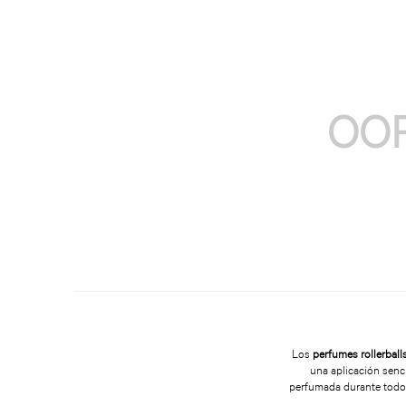
OOP
Los
perfumes rollerball
una aplicación senci
perfumada durante todo 