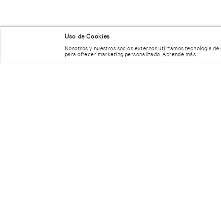
Uso de Cookies
Nosotros y nuestros socios externos utilizamos tecnología de
para ofrecer marketing personalizado.
Aprende más
REGÍSTRATE Y RECIBE 15% OFF
CONTÁCTATE CON NOSOTROS
Teléfono:
55-6826-9688
de Lunes a Viernes de 9:00 a 2
E-mail de Lunes a Domingo de 9:00 a 21:00 hrs
servicioalcliente_victoriassecret@grupoaxo.com
© 2023 Victoria's Secret. Todos los Derechos Reservados
Términos de Uso |
Privacidad y Seguridad |
Reportar una Vulnerabilidad |
Der