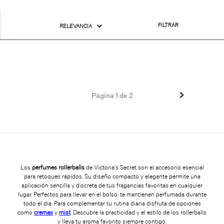
FILTRAR
RELEVANCIA
Página
1
de
2
Los
perfumes rollerballs
de Victoria's Secret son el accesorio esencial
para retoques rápidos. Su diseño compacto y elegante permite una
aplicación sencilla y discreta de tus fragancias favoritas en cualquier
lugar. Perfectos para llevar en el bolso, te mantienen perfumada durante
todo el día. Para complementar tu rutina diaria disfruta de opciones
como
cremas
y
mist
. Descubre la practicidad y el estilo de los rollerballs
y lleva tu aroma favorito siempre contigo.