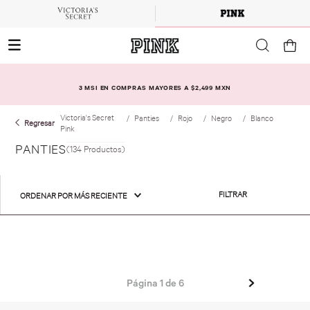
3 MSI EN COMPRAS MAYORES A $2,499 MXN
Victoria's Secret
Panties
Rojo
Negro
Blanco
Pink
PANTIES
134
Productos
FILTRAR
ORDENAR POR
MÁS RECIENTE
Página
1
de
6