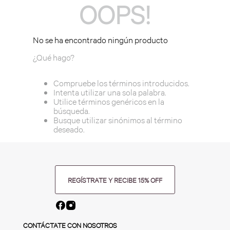
OOPS!
No se ha encontrado ningún producto
¿Qué hago?
Compruebe los términos introducidos.
Intenta utilizar una sola palabra.
Utilice términos genéricos en la
búsqueda.
Busque utilizar sinónimos al término
deseado.
REGÍSTRATE Y RECIBE 15% OFF
CONTÁCTATE CON NOSOTROS