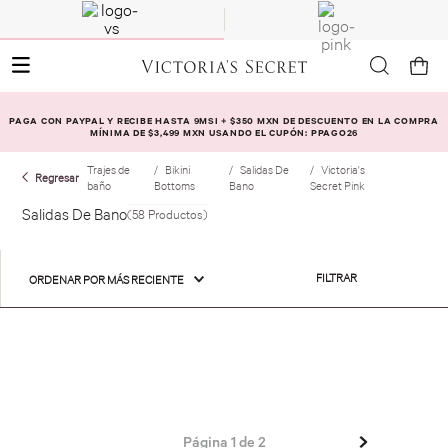
PAGA CON PAYPAL Y RECIBE HASTA 9MSI + $350 MXN DE DESCUENTO EN LA COMPRA
MÍNIMA DE $3,499 MXN USANDO EL CUPÓN: PPAGO26
Trajes de
Bikini
Salidas De
Victoria's
baño
Bottoms
Bano
Secret Pink
Salidas De Bano
58
Productos
FILTRAR
ORDENAR POR
MÁS RECIENTE
Página
1
de
2