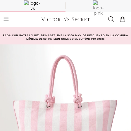
PAGA CON PAYPAL Y RECIBE HASTA 9MSI + $350 MXN DE DESCUENTO EN LA COMPRA
MÍNIMA DE $3,499 MXN USANDO EL CUPÓN: PPAGO26