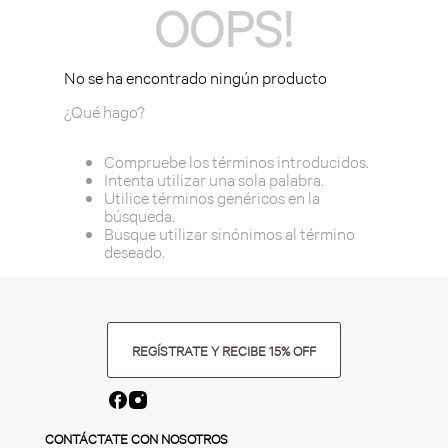
OOPS!
No se ha encontrado ningún producto
¿Qué hago?
Compruebe los términos introducidos.
Intenta utilizar una sola palabra.
Utilice términos genéricos en la
búsqueda.
Busque utilizar sinónimos al término
deseado.
REGÍSTRATE Y RECIBE 15% OFF
CONTÁCTATE CON NOSOTROS