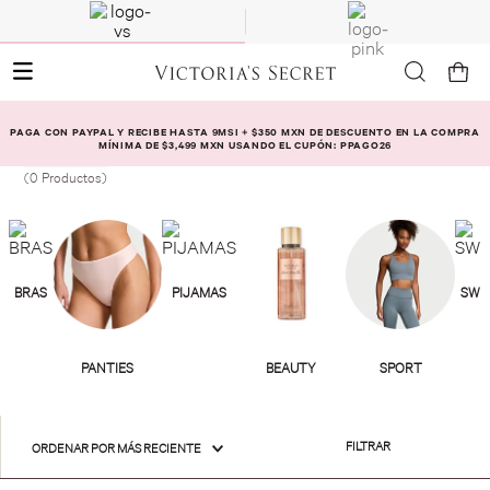
PAGA CON PAYPAL Y RECIBE HASTA 9MSI + $350 MXN DE DESCUENTO EN LA COMPRA
MÍNIMA DE $3,499 MXN USANDO EL CUPÓN: PPAGO26
0
Productos
FILTRAR
ORDENAR POR
MÁS RECIENTE