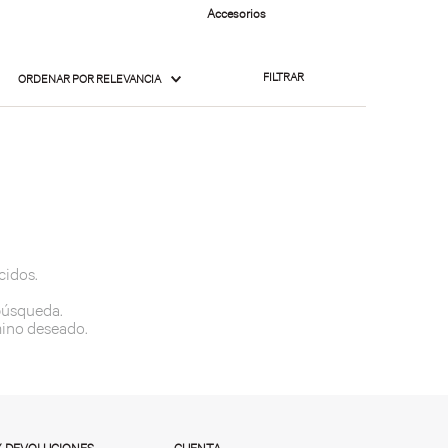
FILTRAR
ORDENAR POR
RELEVANCIA
cidos.
 búsqueda.
mino deseado.