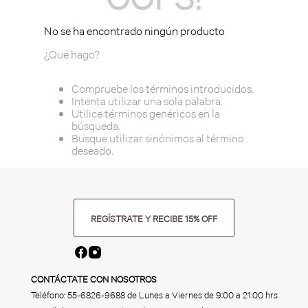
No se ha encontrado ningún producto
¿Qué hago?
Compruebe los términos introducidos.
Intenta utilizar una sola palabra.
Utilice términos genéricos en la
búsqueda.
Busque utilizar sinónimos al término
deseado.
REGÍSTRATE Y RECIBE 15% OFF
CONTÁCTATE CON NOSOTROS
Teléfono:
55-6826-9688
de Lunes a Viernes de 9:00 a 21:00 hrs