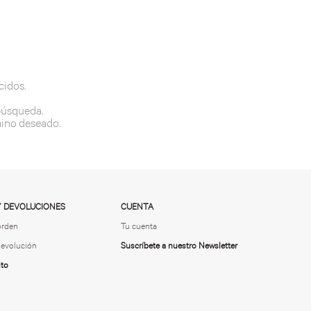
cidos.
 búsqueda.
mino deseado.
Y DEVOLUCIONES
CUENTA
orden
Tu cuenta
 devolución
Suscríbete a nuestro Newsletter
ito