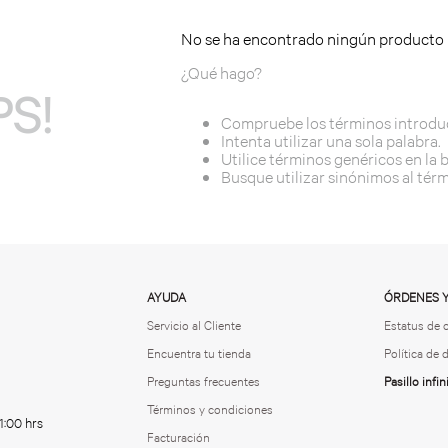
No se ha encontrado ningún producto
¿Qué hago?
S!
Compruebe los términos introdu
Intenta utilizar una sola palabra.
Utilice términos genéricos en la
Busque utilizar sinónimos al tér
AYUDA
ÓRDENES 
Servicio al Cliente
Estatus de 
Encuentra tu tienda
Política de
Preguntas frecuentes
Pasillo infin
Términos y condiciones
1:00 hrs
Facturación