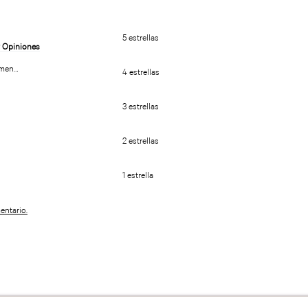
5 estrellas
umen…
4 estrellas
3 estrellas
2 estrellas
1 estrella
entario.