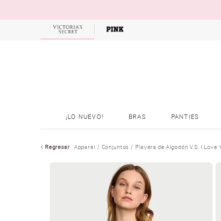
OFERTAS
¡LO NUEVO!
BRAS
PANTIES
Regresar
Apparel
Conjuntos
Playera de Algodón V.S. I Love 