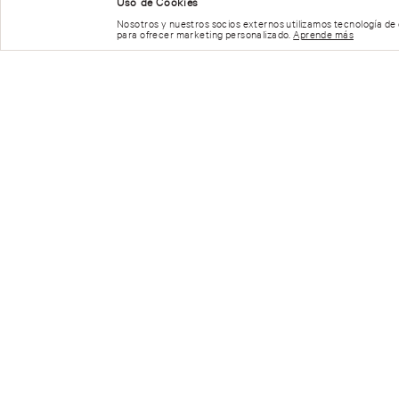
Uso de Cookies
Nosotros y nuestros socios externos utilizamos tecnología de
para ofrecer marketing personalizado.
Aprende más
REGÍSTRATE Y RECIBE 15% OFF
CONTÁCTATE CON NOSOTROS
Teléfono:
55-6826-9688
de Lunes a Viernes de 9:00 a 2
E-mail de Lunes a Domingo de 9:00 a 21:00 hrs
servicioalcliente_victoriassecret@grupoaxo.com
© 2023 Victoria's Secret. Todos los Derechos Reservados