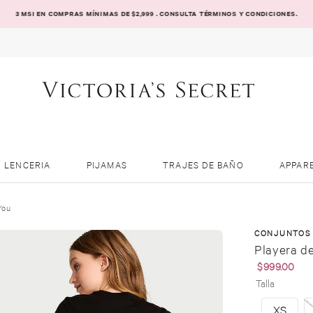
3 MSI EN COMPRAS MÍNIMAS DE $2,999 . CONSULTA TÉRMINOS Y CONDICIONES.
LENCERIA
PIJAMAS
TRAJES DE BAÑO
APPAR
You
CONJUNTOS
Playera de
$
999
.
00
Talla
XS