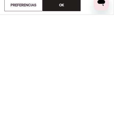
PREFERENCIAS
OK
Y DEVOLUCIONES
CUENTA
orden
Tu cuenta
 devolución
Suscríbete a nuestro Newsletter
ito