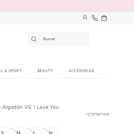
Buscar
EL & SPORT
BEAUTY
ACCESORIOS
 Algodón V.S. I Love You
11276756-75XR
S
M
L
XL