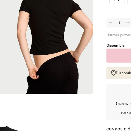
Últimas piezas
Disponible
Disponib
Envío norm
Para c
COMPOSICI