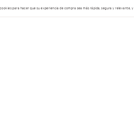
 cookies para hacer que su experiencia de compra sea más rápida, segura y relevante, y
AYUDA
ÓRDENES 
Servicio al Cliente
Estatus de 
Encuentra tu tienda
Política de
Preguntas frecuentes
Pasillo infin
Términos y condiciones
1:00 hrs
Facturación
Personal Shopper