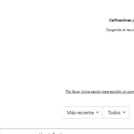
Cargando el res
Por favor, inicia sesión para escribir un com
Más reciente
Todos
No hay comentarios.