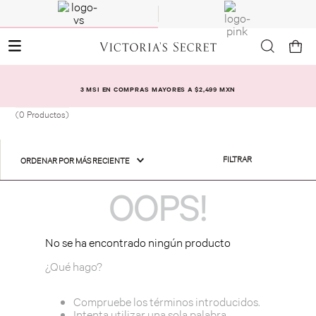
3 MSI EN COMPRAS MAYORES A $2,499 MXN
0
Productos
FILTRAR
ORDENAR POR
MÁS RECIENTE
OOPS!
No se ha encontrado ningún producto
¿Qué hago?
Compruebe los términos introducidos.
Intenta utilizar una sola palabra.