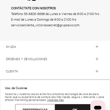
CONTÁCTATE CON NOSOTROS
Teléfono:
55-6826-9688
de Lunes a Viernes de 9:00 a 21:00 hrs
E-mail de Lunes a Domingo de 9:00 a 21:00 hrs
servicioalcliente_victoriassecret@grupoaxo.com
AYUDA
ÓRDENES Y DEVOLUCIONES
CUENTA
© 2023 Victoria's Secret. Todos los Derechos Reservados
Uso de Cookies
Nosotros y nuestros socios externos utilizamos tecnología de cookies para
hacer que su experiencia de compra sea más rápida, segura y relevante, y para
Términos de Uso |
Privacidad y Seguridad |
ofrecer marketing personalizado.
Aprende más
Reportar una Vulnerabilidad |
Derechos de Privacidad |
Preferencias de anuncios |
PREFERENCIAS
OK