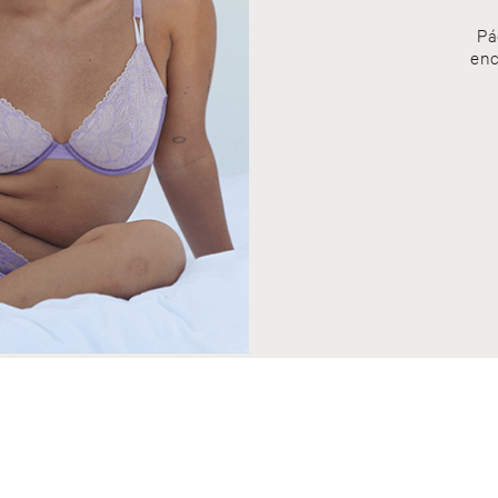
Pá
enc