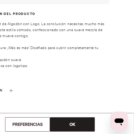
ÓN DEL PRODUCTO
t de Algodón con Logo. La conclusión: necesitas mucho más
 este estilo cómodo, confeccionado con una suave mezcla de
e mueve contigo.
ura: ¡Más es más! Diseñado para cubrir completamente tu
lgodón suave.
ica con logotipo.
ÓN
PREFERENCIAS
OK