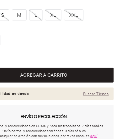
S
M
L
XL
XXL
ilidad en tienda
Buscar Tienda
ENVÍO O RECOLECCIÓN.
al y recolecciones en CDMX y Area metropolitana: 7 días hábiles.
Envío normal y recolecciones foráneas: 9 días hábiles
ualquier aclaración con devoluciones, por favor consulta
aquí
.