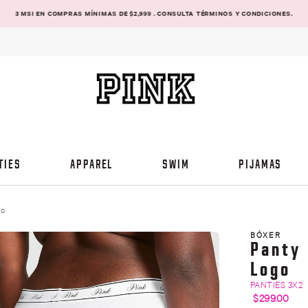
3 MSI EN COMPRAS MÍNIMAS DE $2,999 . CONSULTA TÉRMINOS Y CONDICIONES.
TIES
APPAREL
SWIM
PIJAMAS
go
BÓXER
Panty 
Logo
PANTIES 3X2
$
299
.
00