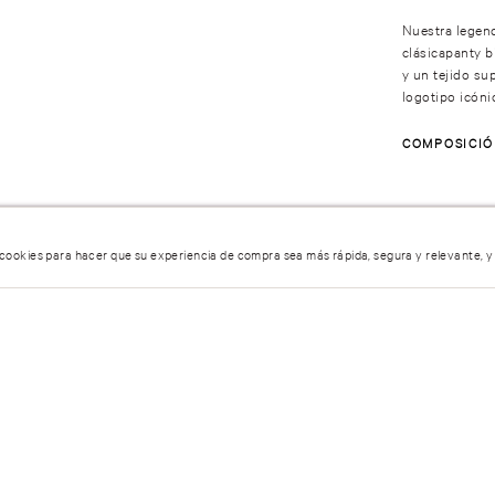
Nuestra legend
clásicapanty b
y un tejido su
logotipo icóni
COMPOSICI
 cookies para hacer que su experiencia de compra sea más rápida, segura y relevante, y
5 estrellas
umen…
4 estrellas
3 estrellas