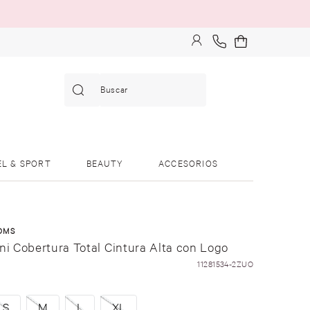
Buscar
EL & SPORT
BEAUTY
ACCESORIOS
OMS
ni Cobertura Total Cintura Alta con Logo
11281534-2ZUO
S
M
L
XL