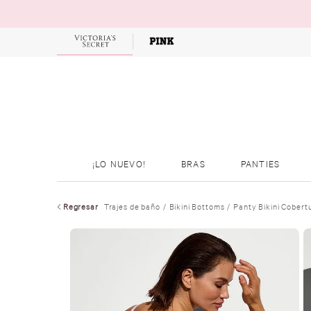
OFERTAS
¡LO NUEVO!
BRAS
PANTIES
Regresar
Trajes de baño
Bikini Bottoms
Panty Bikini Cobert