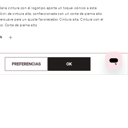
aria cintura con el logotipo aporta un toque icónico a esta
ikini de cintura alta, confeccionada con un corte de pierna alto
persuave para un ajuste favorecedor. Cintura alta. Cintura con el
co. Corte de pierna alto
ÓN
PREFERENCIAS
OK
0%
0%
0%