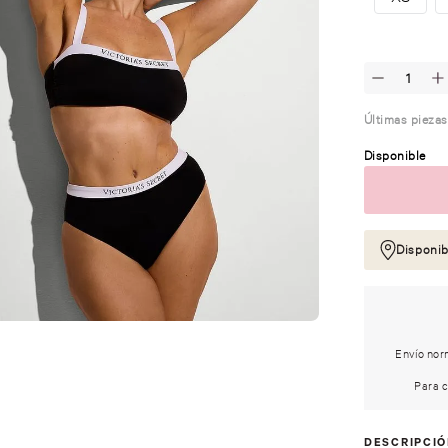
Últimas piezas
Disponible
Disponib
Envío norm
Para c
DESCRIPCI