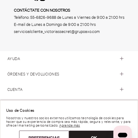
CONTÁCTATE CON NOSOTROS
Teléfono:
55-6826-9688
de Lunes a Viernes de 9:00 a 21:00 hrs
E-mail de Lunes a Domingo de 9:00 a 21:00 hrs
servicioalcliente_victoriassecret@grupoaxo.com
AYUDA
ÓRDENES Y DEVOLUCIONES
CUENTA
© 2023 Victoria's Secret. Todos los Derechos Reservados
Uso de Cookies
Nosotros y nuestros socios externos utilizamos tecnología de cookies para
hacer que su experiencia de compra sea más rápida, segura y relevante, y para
Términos de Uso |
Privacidad y Seguridad |
ofrecer marketing personalizado.
Aprende más
Reportar una Vulnerabilidad |
Derechos de Privacidad |
Preferencias de anuncios |
PREFERENCIAS
OK