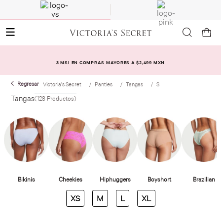
3 MSI EN COMPRAS MAYORES A $2,499 MXN
Victoria's Secret
Panties
Tangas
S
Tangas
128
Productos
XS
M
L
XL