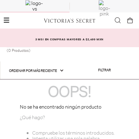
3 MSI EN COMPRAS MAYORES A $2,499 MXN
0
Productos
FILTRAR
ORDENAR POR
MÁS RECIENTE
OOPS!
No se ha encontrado ningún producto
¿Qué hago?
Compruebe los términos introducidos.
Intenta utilizar una sola palabra.