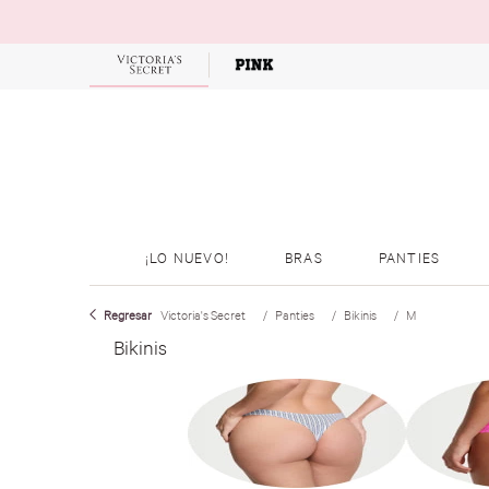
OFERTAS
¡LO NUEVO!
BRAS
PANTIES
Victoria's Secret
Panties
Bikinis
M
Bikinis