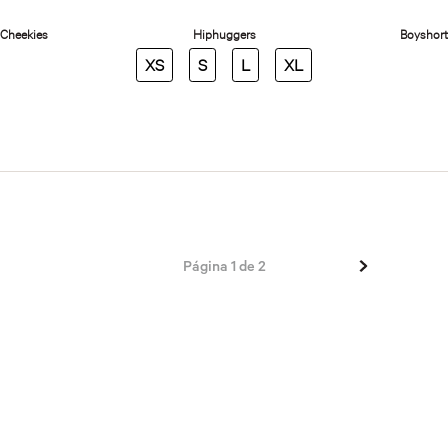
XS
S
L
XL
Página
1
de
2