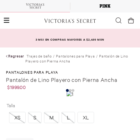
3 MSI EN COMPRAS MAYORES A $2,499 MXN
Regresar
Trajes de baño
Pantalones para Playa
Pantalón de Lino
Playero con Pierna Ancha
PANTALONES PARA PLAYA
Pantalón de Lino Playero con Pierna Ancha
$
1999
.
00
Talla
XS
S
M
L
XL